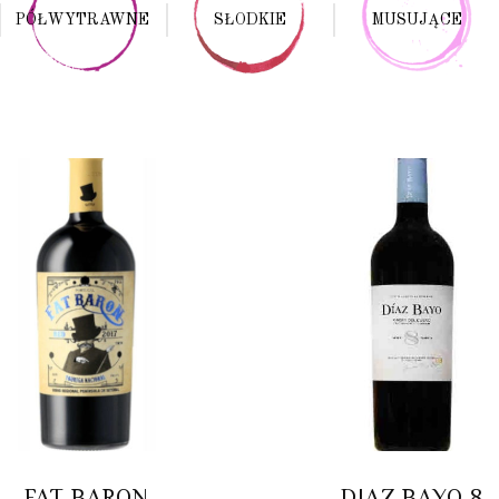
PÓŁWYTRAWNE
SŁODKIE
MUSUJĄCE
FAT BARON
DIAZ BAYO 8