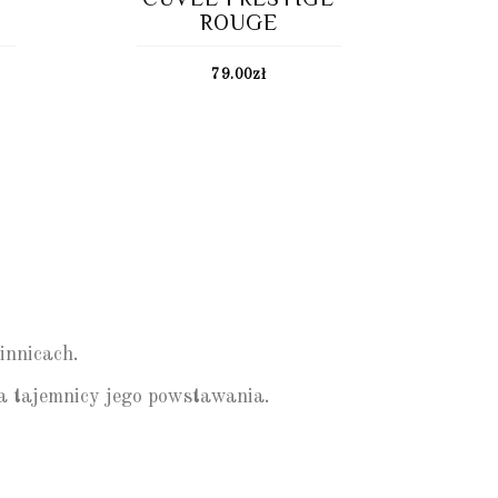
ROUGE
79.00
zł
innicach.
ia tajemnicy jego powstawania.