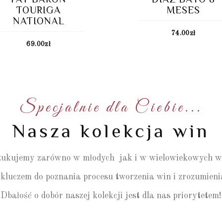
TOURIGA
MESES
NATIONAL
74.00
zł
69.00
zł
Specjalnie dla Ciebie...
Nasza kolekcja win
ukujemy zarówno w młodych jak i w wielowiekowych w
 kluczem do poznania procesu tworzenia win i zrozumien
Dbałość o dobór naszej kolekcji jest dla nas priorytetem!