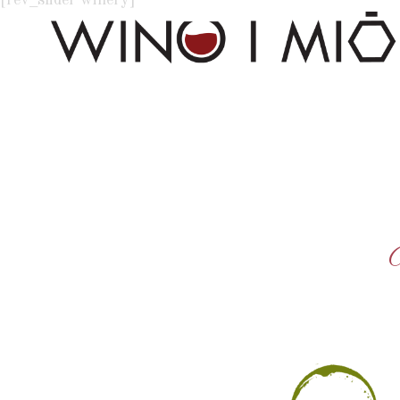
[rev_slider winery]