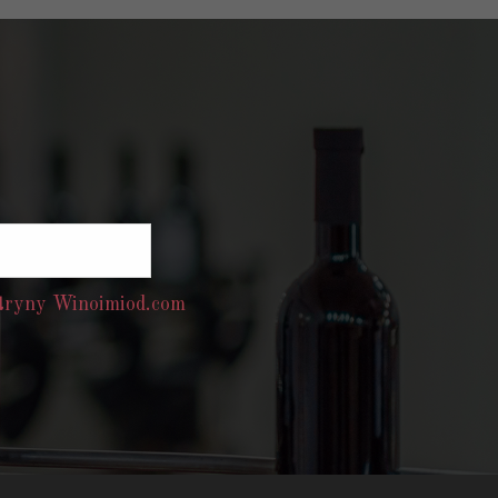
itryny Winoimiod.com