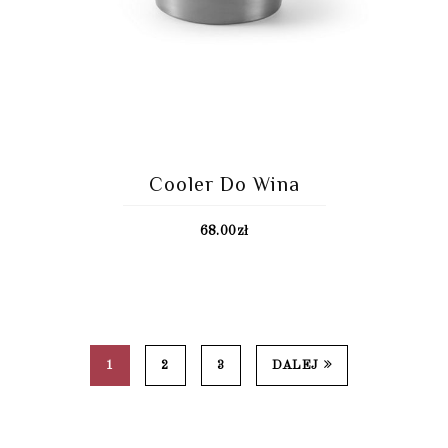
Cooler Do Wina
68.00
zł
1
2
3
DALEJ