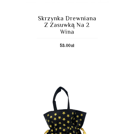
Skrzynka Drewniana
Z Zasuwką Na 2
Wina
53.00
zł