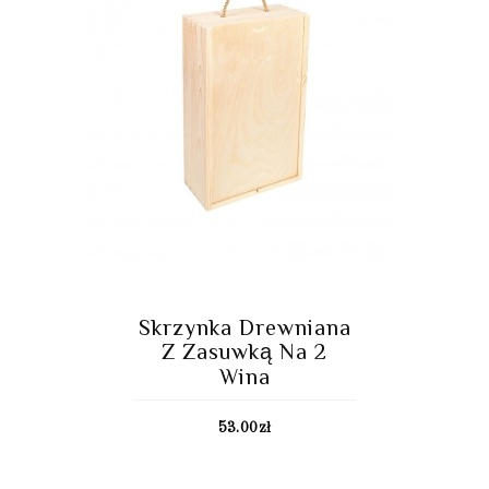
Skrzynka Drewniana
Z Zasuwką Na 2
Wina
53.00
zł