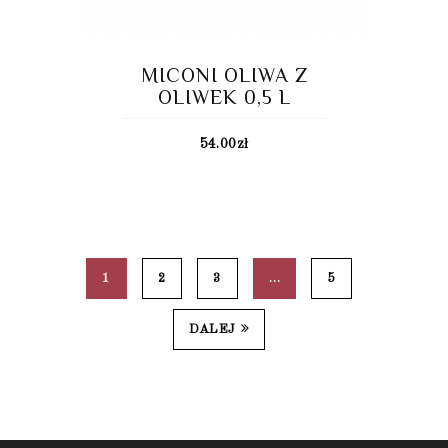
MICONI OLIWA Z
OLIWEK 0,5 L
54.00
zł
1
2
3
…
5
DALEJ