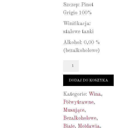
Szczep: Pinot
Grigio 100%
Winifikacja:
stalowe tanki
Alkohol: 0,00 %
(bezalkoholowe)
Ilość
DODAJ DO KOSZYKA
Kategorie:
Wina
,
Półwytrawne
,
Musujące
,
Bezalkoholowe
,
Białe
,
Mołdawia
,