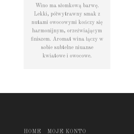
Wino ma słomkową barwę.
Lekki, półwytrawny smak z
nutami owocowymi kończy się
harmonijnym, orzeźwiającym
finiszem. Aromat wina łączy w
sobie subtelne niuanse
kwiatowe i owocowe.
HOME
MOJE KONTO