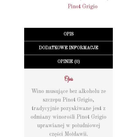
Pinot Grigio
OPIS
DODATKOWE INFORMACJE
OPINIE (0)
Opis
Wino musujące bez alkoholu ze
szczepu Pinot Grigio,
tradycyjnie pozyskiwane jest z
odmiany winorośli Pinot Grigio
uprawianej w południowej
części Mołdawii.