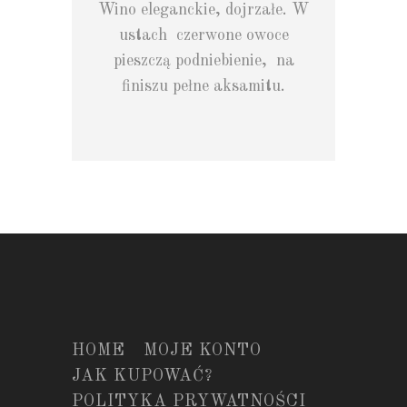
Wino eleganckie, dojrzałe. W
ustach czerwone owoce
pieszczą podniebienie, na
finiszu pełne aksamitu.
HOME
MOJE KONTO
JAK KUPOWAĆ?
POLITYKA PRYWATNOŚCI