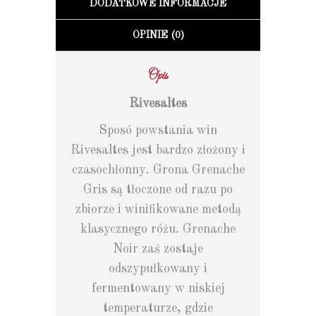
DODATKOWE INFORMACJE
OPINIE (0)
Opis
Rivesaltes
Sposó powstania win
Rivesaltes jest bardzo złożony i
czasochłonny. Grona Grenache
Gris są tłoczone od razu po
zbiorze i winifikowane metodą
klasycznego różu. Grenache
Noir zaś zostaje
odszypułkowany i
fermentowany w niskiej
temperaturze, gdzie